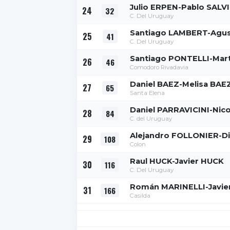
Julio ERPEN-Pablo SALV
24
32
C. Del Uruguay
Santiago LAMBERT-Agus
25
41
C. Del Uruguay
Santiago PONTELLI-Mart
26
46
Comodoro Rivadavia
Daniel BAEZ-Melisa BAE
27
65
Santa Elena
Daniel PARRAVICINI-Nic
28
84
C. del Uruguay
Alejandro FOLLONIER-D
29
108
Colon
Raul HUCK-Javier HUCK
30
116
C. Del Uruguay
Román MARINELLI-Javi
31
166
Casilda