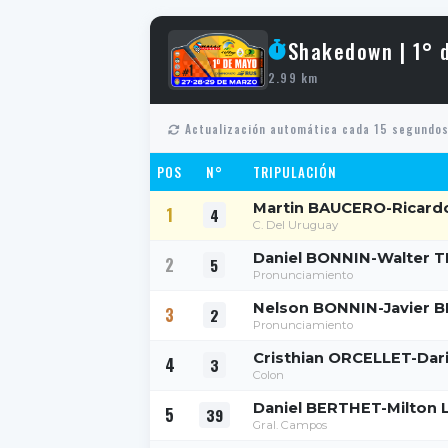
Shakedown | 1° 
2.99 km
Actualización automática cada 15 segundo
POS
N°
TRIPULACIÓN
Martin BAUCERO-Ricar
1
4
C. Del Uruguay
Daniel BONNIN-Walter 
2
5
Pronunciamiento
Nelson BONNIN-Javier 
3
2
Pronunciamiento
Cristhian ORCELLET-Da
4
3
Colon
Daniel BERTHET-Milton 
5
39
Gral. Campos