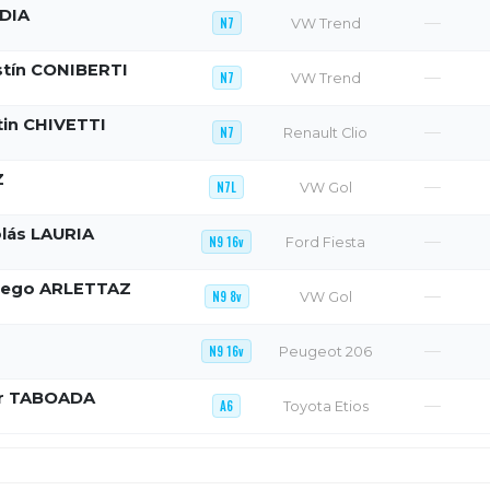
IDIA
—
N7
VW Trend
tín CONIBERTI
—
N7
VW Trend
in CHIVETTI
—
N7
Renault Clio
Z
—
N7L
VW Gol
olás LAURIA
—
N9 16v
Ford Fiesta
iego ARLETTAZ
—
N9 8v
VW Gol
—
N9 16v
Peugeot 206
er TABOADA
—
A6
Toyota Etios