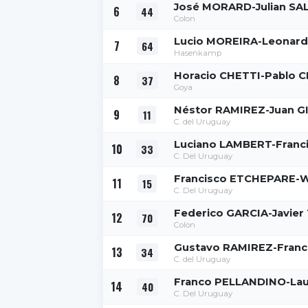
José MORARD-Julian SA
6
44
Colon
Lucio MOREIRA-Leonar
7
64
Hasenkamp
Horacio CHETTI-Pablo 
8
37
Goya
Néstor RAMIREZ-Juan G
9
11
C. del Uruguay
Luciano LAMBERT-Franc
10
33
C. Del Uruguay
Francisco ETCHEPARE-W
11
15
C. Del Uruguay
Federico GARCIA-Javie
12
70
Colon
Gustavo RAMIREZ-Fran
13
34
C. del Uruguay
Franco PELLANDINO-La
14
40
C. Del Uruguay