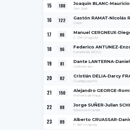
Joaquin BLANC-Maurici
15
188
San José
Gastón RAMAT-Nicolás 
16
122
Colón
Manuel CERGNEUX-Dieg
17
86
C. Del Uruguay
Federico ANTUNEZ-Enz
18
96
Canelones (ROU)
Dante LANTERNA-Daniel
19
81
Urdinarrain
Cristián DELIA-Darcy F
20
82
Gualeguaychú
Alejandro GEORGE-Rom
21
150
Primero de Mayo
Jorge SUÑER-Julian SC
22
88
Estancia Grande
Alberto CRUASSAR-Dan
23
89
C. del Uruguay