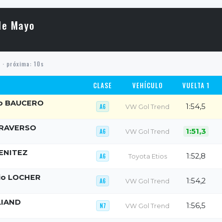
de Mayo
s
· próxima: 9s
CLASE
VEHÍCULO
VUELTA 1
do BAUCERO
1:54,5
A6
VW Gol Trend
TRAVERSO
1:51,3
A6
VW Gol Trend
BENITEZ
1:52,8
A6
Toyota Etios
rio LOCHER
1:54,2
A6
VW Gol Trend
LIAND
1:56,5
N7
VW Gol Trend