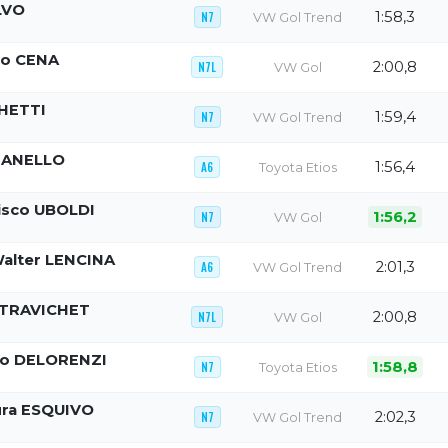
LVO
1:58,3
N7
VW Gol Trend
do CENA
2:00,8
N7L
VW Gol
CHETTI
1:59,4
N7
VW Gol Trend
IANELLO
1:56,4
A6
Toyota Etios
isco UBOLDI
1:56,2
N7
VW Gol
alter LENCINA
2:01,3
A6
VW Gol Trend
r TRAVICHET
2:00,8
N7L
VW Gol
co DELORENZI
1:58,8
N7
Toyota Etios
ura ESQUIVO
2:02,3
N7
VW Gol Trend