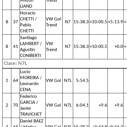
Milton
Trend
LIAND
Horacio
CHETTI /
VW Gol
8
37
N7
15:38.3
+10:00.5
+5:13.9
+
Pablo
Trend
CHETTI
Santiago
LAMBERT /
VW
8
41
N7
15:38.3
+10:00.5
+0.0
+
Agustín
Trend
CONIBERTI
Clase: N7L
Lucio
MOREIRA /
1
64
VW Gol
N7L
5:54.5
Leonardo
CENA
Federico
GARCIA /
2
70
VW Gol
N7L
6:04.1
+9.6
+9.6
Javier
TRAVICHET
Daniel BAEZ