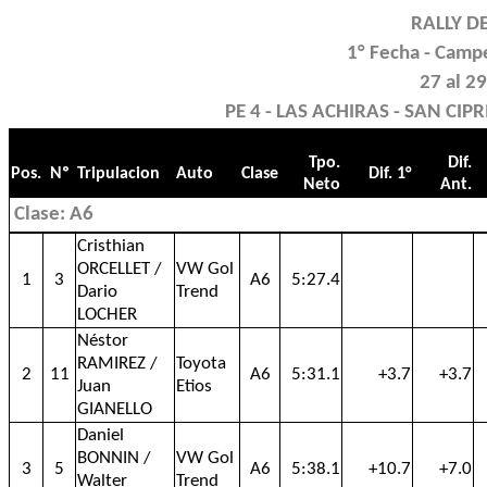
RALLY D
1° Fecha - Camp
27 al 2
PE 4 - LAS ACHIRAS - SAN CIPR
Tpo.
Dif.
Pos.
Nº
Tripulacion
Auto
Clase
Dif. 1°
Neto
Ant.
Clase: A6
Cristhian
ORCELLET /
VW Gol
1
3
A6
5:27.4
Dario
Trend
LOCHER
Néstor
RAMIREZ /
Toyota
2
11
A6
5:31.1
+3.7
+3.7
Juan
Etios
GIANELLO
Daniel
BONNIN /
VW Gol
3
5
A6
5:38.1
+10.7
+7.0
Walter
Trend