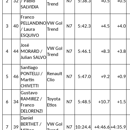
2
32
/ Pablo
N7
5:38.3
+0.5
+0.5
Trend
SALVIDIA
Franco
PELLANDINO
VW Gol
3
40
N7
5:42.3
+4.5
+4.0
/ Laura
Trend
ESQUIVO
José
VW Gol
4
44
MORARD /
N7
5:46.1
+8.3
+3.8
Trend
Julian SALVO
Santiago
PONTELLI /
Renault
5
46
N7
5:47.0
+9.2
+0.9
Martin
Clio
CHIVETTI
Gustavo
RAMIREZ /
Toyota
6
34
N7
5:48.5
+10.7
+1.5
Franco
Etios
DELORENZI
Daniel
BERTHET /
VW Gol
7
39
N7
10:24.4
+4:46.6
+4:35.9