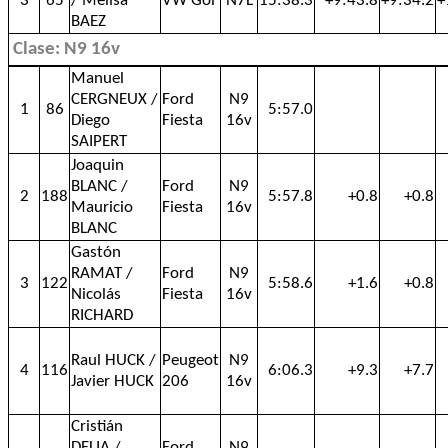
3
65
/ Melisa
VW Gol
N7L
15:38.3
+9:43.8
+9:34.2
+
BAEZ
Clase: N9 16v
Manuel
CERGNEUX /
Ford
N9
1
86
5:57.0
Diego
Fiesta
16v
SAIPERT
Joaquin
BLANC /
Ford
N9
2
188
5:57.8
+0.8
+0.8
Mauricio
Fiesta
16v
BLANC
Gastón
RAMAT /
Ford
N9
3
122
5:58.6
+1.6
+0.8
Nicolás
Fiesta
16v
RICHARD
Raul HUCK /
Peugeot
N9
4
116
6:06.3
+9.3
+7.7
Javier HUCK
206
16v
Cristián
DELIA /
Ford
N9