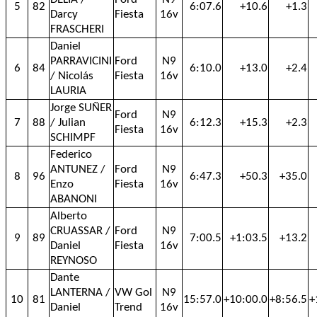
5
82
6:07.6
+10.6
+1.3
Darcy
Fiesta
16v
FRASCHERI
Daniel
PARRAVICINI
Ford
N9
6
84
6:10.0
+13.0
+2.4
/ Nicolás
Fiesta
16v
LAURIA
Jorge SUÑER
Ford
N9
7
88
/ Julian
6:12.3
+15.3
+2.3
Fiesta
16v
SCHIMPF
Federico
ANTUNEZ /
Ford
N9
8
96
6:47.3
+50.3
+35.0
Enzo
Fiesta
16v
ABANONI
Alberto
CRUASSAR /
Ford
N9
9
89
7:00.5
+1:03.5
+13.2
Daniel
Fiesta
16v
REYNOSO
Dante
LANTERNA /
VW Gol
N9
10
81
15:57.0
+10:00.0
+8:56.5
+
Daniel
Trend
16v