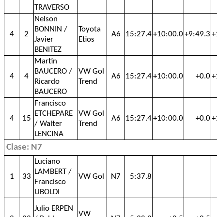
TRAVERSO
Nelson
BONNIN /
Toyota
4
2
A6
15:27.4
+10:00.0
+9:49.3
+
Javier
Etios
BENITEZ
Martin
BAUCERO /
VW Gol
4
4
A6
15:27.4
+10:00.0
+0.0
+
Ricardo
Trend
BAUCERO
Francisco
ETCHEPARE
VW Gol
4
15
A6
15:27.4
+10:00.0
+0.0
+
/ Walter
Trend
LENCINA
Clase: N7
Luciano
LAMBERT /
1
33
VW Gol
N7
5:37.8
Francisco
UBOLDI
Julio ERPEN
VW