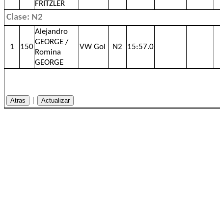
FRITZLER
Clase: N2
Alejandro
GEORGE /
1
150
VW Gol
N2
15:57.0
Romina
GEORGE
|