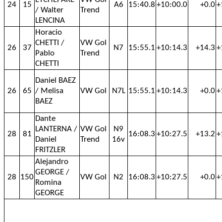
24
15
A6
15:40.8
+10:00.0
+0.0
+
/ Walter
Trend
LENCINA
Horacio
CHETTI /
VW Gol
26
37
N7
15:55.1
+10:14.3
+14.3
+
Pablo
Trend
CHETTI
Daniel BAEZ
26
65
/ Melisa
VW Gol
N7L
15:55.1
+10:14.3
+0.0
+
BAEZ
Dante
LANTERNA /
VW Gol
N9
28
81
16:08.3
+10:27.5
+13.2
+
Daniel
Trend
16v
FRITZLER
Alejandro
GEORGE /
28
150
VW Gol
N2
16:08.3
+10:27.5
+0.0
+
Romina
GEORGE