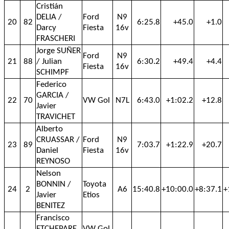
Cristián
DELIA /
Ford
N9
20
82
6:25.8
+45.0
+1.0
Darcy
Fiesta
16v
FRASCHERI
Jorge SUÑER
Ford
N9
21
88
/ Julian
6:30.2
+49.4
+4.4
Fiesta
16v
SCHIMPF
Federico
GARCIA /
22
70
VW Gol
N7L
6:43.0
+1:02.2
+12.8
Javier
TRAVICHET
Alberto
CRUASSAR /
Ford
N9
23
89
7:03.7
+1:22.9
+20.7
Daniel
Fiesta
16v
REYNOSO
Nelson
BONNIN /
Toyota
24
2
A6
15:40.8
+10:00.0
+8:37.1
+
Javier
Etios
BENITEZ
Francisco
ETCHEPARE
VW Gol