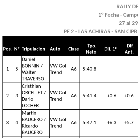
RALLY D
1° Fecha - Camp
27 al 2
PE 2 - LAS ACHIRAS - SAN CIPR
Tpo.
Dif.
Pos.
Nº
Tripulacion
Auto
Clase
Dif. 1°
Neto
Ant.
Daniel
BONNIN /
VW Gol
1
5
A6
5:40.8
Walter
Trend
TRAVERSO
Cristhian
ORCELLET /
VW Gol
2
3
A6
5:41.4
+0.6
+0.6
Dario
Trend
LOCHER
Martin
BAUCERO /
VW Gol
3
4
A6
5:47.1
+6.3
+5.7
Ricardo
Trend
BAUCERO