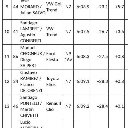
José
VW Gol
9
44
MORARD /
N7
6:03.9
+23.1
+5.7
Trend
Julian SALVO
Santiago
LAMBERT /
VW
10
41
N7
6:07.5
+26.7
+3.6
Agustín
Trend
CONIBERTI
Manuel
CERGNEUX /
Ford
N9
11
86
6:08.3
+27.5
+0.8
Diego
Fiesta
16v
SAIPERT
Gustavo
RAMIREZ /
Toyota
12
34
N7
6:09.1
+28.3
+0.8
Franco
Etios
DELORENZI
Santiago
PONTELLI /
Renault
13
46
N7
6:09.2
+28.4
+0.1
Martin
Clio
CHIVETTI
Lucio