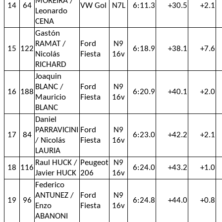
MOREIRA /
14
64
VW Gol
N7L
6:11.3
+30.5
+2.1
Leonardo
CENA
Gastón
RAMAT /
Ford
N9
15
122
6:18.9
+38.1
+7.6
Nicolás
Fiesta
16v
RICHARD
Joaquin
BLANC /
Ford
N9
16
188
6:20.9
+40.1
+2.0
Mauricio
Fiesta
16v
BLANC
Daniel
PARRAVICINI
Ford
N9
17
84
6:23.0
+42.2
+2.1
/ Nicolás
Fiesta
16v
LAURIA
Raul HUCK /
Peugeot
N9
18
116
6:24.0
+43.2
+1.0
Javier HUCK
206
16v
Federico
ANTUNEZ /
Ford
N9
19
96
6:24.8
+44.0
+0.8
Enzo
Fiesta
16v
ABANONI