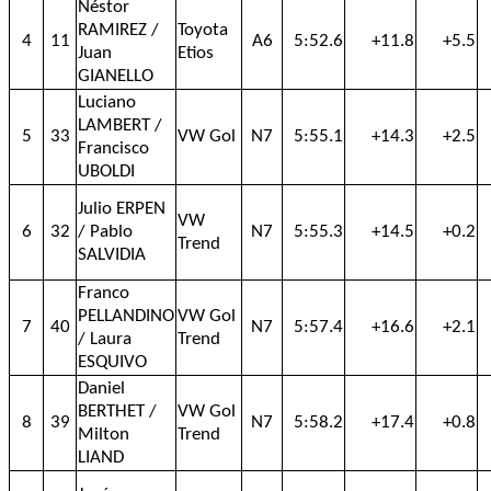
Néstor
RAMIREZ /
Toyota
4
11
A6
5:52.6
+11.8
+5.5
Juan
Etios
GIANELLO
Luciano
LAMBERT /
5
33
VW Gol
N7
5:55.1
+14.3
+2.5
Francisco
UBOLDI
Julio ERPEN
VW
6
32
/ Pablo
N7
5:55.3
+14.5
+0.2
Trend
SALVIDIA
Franco
PELLANDINO
VW Gol
7
40
N7
5:57.4
+16.6
+2.1
/ Laura
Trend
ESQUIVO
Daniel
BERTHET /
VW Gol
8
39
N7
5:58.2
+17.4
+0.8
Milton
Trend
LIAND