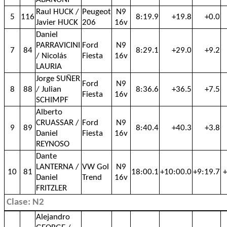
Raul HUCK /
Peugeot
N9
5
116
8:19.9
+19.8
+0.0
Javier HUCK
206
16v
Daniel
PARRAVICINI
Ford
N9
7
84
8:29.1
+29.0
+9.2
/ Nicolás
Fiesta
16v
LAURIA
Jorge SUÑER
Ford
N9
8
88
/ Julian
8:36.6
+36.5
+7.5
Fiesta
16v
SCHIMPF
Alberto
CRUASSAR /
Ford
N9
9
89
8:40.4
+40.3
+3.8
Daniel
Fiesta
16v
REYNOSO
Dante
LANTERNA /
VW Gol
N9
10
81
18:00.1
+10:00.0
+9:19.7
+
Daniel
Trend
16v
FRITZLER
Clase: N2
Alejandro