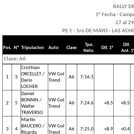
RALLY D
1° Fecha - Camp
27 al 2
PE 1 - 1ro DE MAYO - LAS ACHI
Tpo.
Dif.
Pos.
Nº
Tripulacion
Auto
Clase
Dif. 1°
Neto
Ant.
1
Clase: A6
Cristhian
ORCELLET /
VW Gol
1
3
A6
7:16.1
Dario
Trend
LOCHER
Daniel
BONNIN /
VW Gol
2
5
A6
7:24.6
+8.5
+8.5
Walter
Trend
TRAVERSO
Martin
BAUCERO /
VW Gol
3
4
A6
7:25.0
+8.9
+0.4
Ricardo
Trend