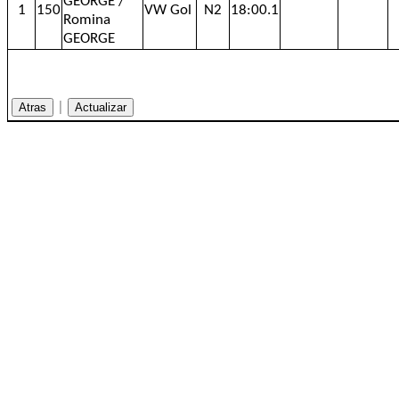
GEORGE /
1
150
VW Gol
N2
18:00.1
Romina
GEORGE
|