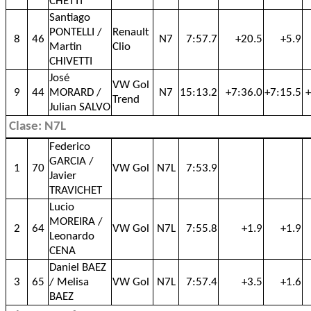
CHETTI
Santiago
PONTELLI /
Renault
8
46
N7
7:57.7
+20.5
+5.9
Martin
Clio
CHIVETTI
José
VW Gol
9
44
MORARD /
N7
15:13.2
+7:36.0
+7:15.5
+
Trend
Julian SALVO
Clase: N7L
Federico
GARCIA /
1
70
VW Gol
N7L
7:53.9
Javier
TRAVICHET
Lucio
MOREIRA /
2
64
VW Gol
N7L
7:55.8
+1.9
+1.9
Leonardo
CENA
Daniel BAEZ
3
65
/ Melisa
VW Gol
N7L
7:57.4
+3.5
+1.6
BAEZ