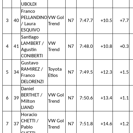
UBOLDI
Franco
PELLANDINO
VW Gol
3
40
N7
7:47.7
+10.5
+7.7
/ Laura
Trend
ESQUIVO
Santiago
LAMBERT /
VW
4
41
N7
7:48.0
+10.8
+0.3
Agustín
Trend
CONIBERTI
Gustavo
RAMIREZ /
Toyota
5
34
N7
7:49.5
+12.3
+1.5
Franco
Etios
DELORENZI
Daniel
BERTHET /
VW Gol
6
39
N7
7:50.6
+13.4
+1.1
Milton
Trend
LIAND
Horacio
CHETTI /
VW Gol
7
37
N7
7:51.8
+14.6
+1.2
Pablo
Trend