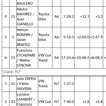
BAUCERO
Néstor
RAMIREZ /
Toyota
4
11
A6
7:28.2
+12.1
+3.2
Juan
Etios
GIANELLO
Nelson
BONNIN /
Toyota
5
2
A6
9:16.1
+2:00.0
+1:47.9
Javier
Etios
BENITEZ
Francisco
ETCHEPARE
VW Gol
6
15
A6
17:24.6
+10:08.5
+8:08.5
+
/ Walter
Trend
LENCINA
Clase: N7
Julio ERPEN
VW
1
32
/ Pablo
N7
7:37.2
Trend
SALVIDIA
Luciano
LAMBERT /
2
33
VW Gol
N7
7:40.0
+2.8
+2.8
Francisco