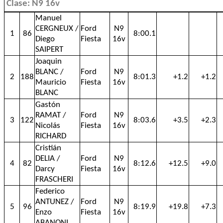
Clase: N9 16v
Manuel
CERGNEUX /
Ford
N9
1
86
8:00.1
Diego
Fiesta
16v
SAIPERT
Joaquin
BLANC /
Ford
N9
2
188
8:01.3
+1.2
+1.2
Mauricio
Fiesta
16v
BLANC
Gastón
RAMAT /
Ford
N9
3
122
8:03.6
+3.5
+2.3
Nicolás
Fiesta
16v
RICHARD
Cristián
DELIA /
Ford
N9
4
82
8:12.6
+12.5
+9.0
Darcy
Fiesta
16v
FRASCHERI
Federico
ANTUNEZ /
Ford
N9
5
96
8:19.9
+19.8
+7.3
Enzo
Fiesta
16v
ABANONI