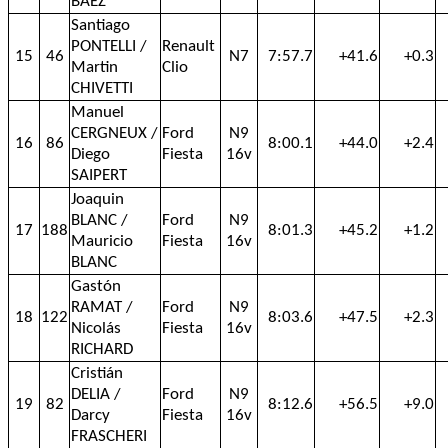
BAEZ
Santiago
PONTELLI /
Renault
15
46
N7
7:57.7
+41.6
+0.3
Martin
Clio
CHIVETTI
Manuel
CERGNEUX /
Ford
N9
16
86
8:00.1
+44.0
+2.4
Diego
Fiesta
16v
SAIPERT
Joaquin
BLANC /
Ford
N9
17
188
8:01.3
+45.2
+1.2
Mauricio
Fiesta
16v
BLANC
Gastón
RAMAT /
Ford
N9
18
122
8:03.6
+47.5
+2.3
Nicolás
Fiesta
16v
RICHARD
Cristián
DELIA /
Ford
N9
19
82
8:12.6
+56.5
+9.0
Darcy
Fiesta
16v
FRASCHERI