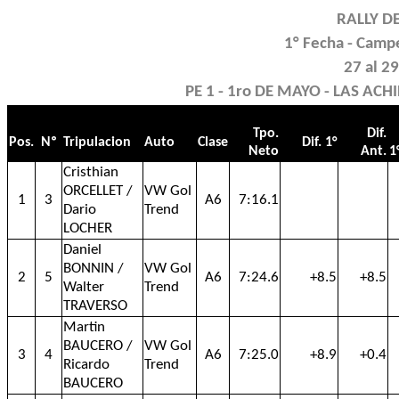
RALLY D
1° Fecha - Camp
27 al 2
PE 1 - 1ro DE MAYO - LAS ACHI
Tpo.
Dif.
Pos.
Nº
Tripulacion
Auto
Clase
Dif. 1°
Neto
Ant.
1
Cristhian
ORCELLET /
VW Gol
1
3
A6
7:16.1
Dario
Trend
LOCHER
Daniel
BONNIN /
VW Gol
2
5
A6
7:24.6
+8.5
+8.5
Walter
Trend
TRAVERSO
Martin
BAUCERO /
VW Gol
3
4
A6
7:25.0
+8.9
+0.4
Ricardo
Trend
BAUCERO