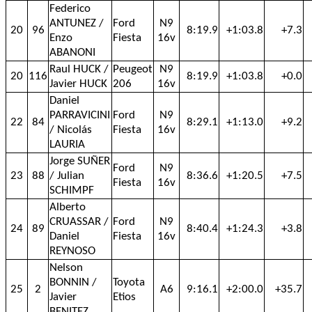
Federico
ANTUNEZ /
Ford
N9
20
96
8:19.9
+1:03.8
+7.3
Enzo
Fiesta
16v
ABANONI
Raul HUCK /
Peugeot
N9
20
116
8:19.9
+1:03.8
+0.0
Javier HUCK
206
16v
Daniel
PARRAVICINI
Ford
N9
22
84
8:29.1
+1:13.0
+9.2
/ Nicolás
Fiesta
16v
LAURIA
Jorge SUÑER
Ford
N9
23
88
/ Julian
8:36.6
+1:20.5
+7.5
Fiesta
16v
SCHIMPF
Alberto
CRUASSAR /
Ford
N9
24
89
8:40.4
+1:24.3
+3.8
Daniel
Fiesta
16v
REYNOSO
Nelson
BONNIN /
Toyota
25
2
A6
9:16.1
+2:00.0
+35.7
Javier
Etios
BENITEZ