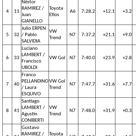
Néstor
RAMIREZ /
Toyota
4
11
A6
7:28.2
+12.1
+3.2
Juan
Etios
GIANELLO
Julio ERPEN
VW
5
32
/ Pablo
N7
7:37.2
+21.1
+9.0
Trend
SALVIDIA
Luciano
LAMBERT /
6
33
VW Gol
N7
7:40.0
+23.9
+2.8
Francisco
UBOLDI
Franco
PELLANDINO
VW Gol
7
40
N7
7:47.7
+31.6
+7.7
/ Laura
Trend
ESQUIVO
Santiago
LAMBERT /
VW
8
41
N7
7:48.0
+31.9
+0.3
Agustín
Trend
CONIBERTI
Gustavo
RAMIREZ /
Toyota