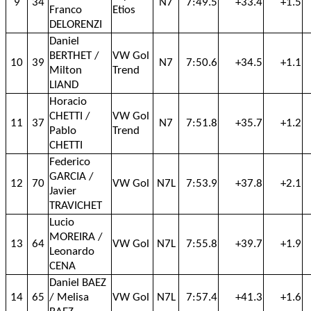
9
34
N7
7:49.5
+33.4
+1.5
Franco
Etios
DELORENZI
Daniel
BERTHET /
VW Gol
10
39
N7
7:50.6
+34.5
+1.1
Milton
Trend
LIAND
Horacio
CHETTI /
VW Gol
11
37
N7
7:51.8
+35.7
+1.2
Pablo
Trend
CHETTI
Federico
GARCIA /
12
70
VW Gol
N7L
7:53.9
+37.8
+2.1
Javier
TRAVICHET
Lucio
MOREIRA /
13
64
VW Gol
N7L
7:55.8
+39.7
+1.9
Leonardo
CENA
Daniel BAEZ
14
65
/ Melisa
VW Gol
N7L
7:57.4
+41.3
+1.6