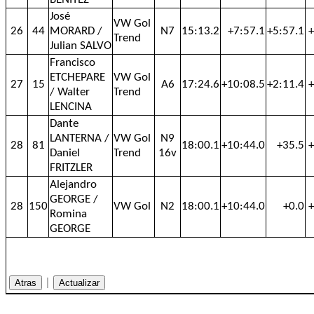
José
VW Gol
26
44
MORARD /
N7
15:13.2
+7:57.1
+5:57.1
+
Trend
Julian SALVO
Francisco
ETCHEPARE
VW Gol
27
15
A6
17:24.6
+10:08.5
+2:11.4
+
/ Walter
Trend
LENCINA
Dante
LANTERNA /
VW Gol
N9
28
81
18:00.1
+10:44.0
+35.5
+
Daniel
Trend
16v
FRITZLER
Alejandro
GEORGE /
28
150
VW Gol
N2
18:00.1
+10:44.0
+0.0
+
Romina
GEORGE
|