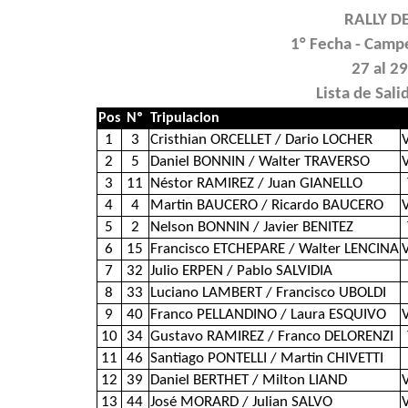
RALLY D
1° Fecha - Camp
27 al 2
Lista de Sali
Pos
Nº
Tripulacion
1
3
Cristhian ORCELLET / Dario LOCHER
2
5
Daniel BONNIN / Walter TRAVERSO
3
11
Néstor RAMIREZ / Juan GIANELLO
4
4
Martin BAUCERO / Ricardo BAUCERO
5
2
Nelson BONNIN / Javier BENITEZ
6
15
Francisco ETCHEPARE / Walter LENCINA
7
32
Julio ERPEN / Pablo SALVIDIA
8
33
Luciano LAMBERT / Francisco UBOLDI
9
40
Franco PELLANDINO / Laura ESQUIVO
10
34
Gustavo RAMIREZ / Franco DELORENZI
11
46
Santiago PONTELLI / Martin CHIVETTI
12
39
Daniel BERTHET / Milton LIAND
13
44
José MORARD / Julian SALVO