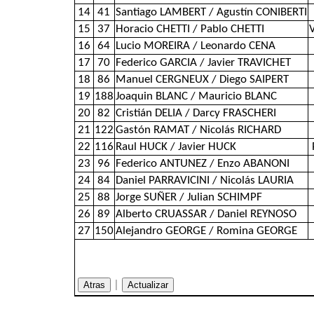
14
41
Santiago LAMBERT / Agustín CONIBERTI
15
37
Horacio CHETTI / Pablo CHETTI
16
64
Lucio MOREIRA / Leonardo CENA
17
70
Federico GARCIA / Javier TRAVICHET
18
86
Manuel CERGNEUX / Diego SAIPERT
19
188
Joaquin BLANC / Mauricio BLANC
20
82
Cristián DELIA / Darcy FRASCHERI
21
122
Gastón RAMAT / Nicolás RICHARD
22
116
Raul HUCK / Javier HUCK
23
96
Federico ANTUNEZ / Enzo ABANONI
24
84
Daniel PARRAVICINI / Nicolás LAURIA
25
88
Jorge SUÑER / Julian SCHIMPF
26
89
Alberto CRUASSAR / Daniel REYNOSO
27
150
Alejandro GEORGE / Romina GEORGE
|