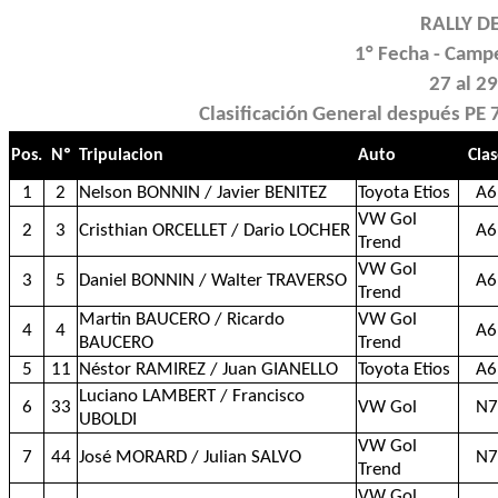
RALLY D
1° Fecha - Camp
27 al 2
Clasificación General después PE
Pos.
Nº
Tripulacion
Auto
Clas
1
2
Nelson BONNIN / Javier BENITEZ
Toyota Etios
A6
VW Gol
2
3
Cristhian ORCELLET / Dario LOCHER
A6
Trend
VW Gol
3
5
Daniel BONNIN / Walter TRAVERSO
A6
Trend
Martin BAUCERO / Ricardo
VW Gol
4
4
A6
BAUCERO
Trend
5
11
Néstor RAMIREZ / Juan GIANELLO
Toyota Etios
A6
Luciano LAMBERT / Francisco
6
33
VW Gol
N7
UBOLDI
VW Gol
7
44
José MORARD / Julian SALVO
N7
Trend
VW Gol