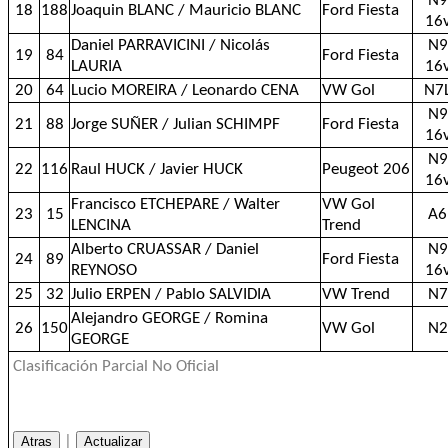
N9
18
188
Joaquin BLANC / Mauricio BLANC
Ford Fiesta
16
Daniel PARRAVICINI / Nicolás
N9
19
84
Ford Fiesta
LAURIA
16
20
64
Lucio MOREIRA / Leonardo CENA
VW Gol
N7
N9
21
88
Jorge SUÑER / Julian SCHIMPF
Ford Fiesta
16
N9
22
116
Raul HUCK / Javier HUCK
Peugeot 206
16
Francisco ETCHEPARE / Walter
VW Gol
23
15
A6
LENCINA
Trend
Alberto CRUASSAR / Daniel
N9
24
89
Ford Fiesta
REYNOSO
16
25
32
Julio ERPEN / Pablo SALVIDIA
VW Trend
N7
Alejandro GEORGE / Romina
26
150
VW Gol
N2
GEORGE
Clasificación Parcial No Oficial
|