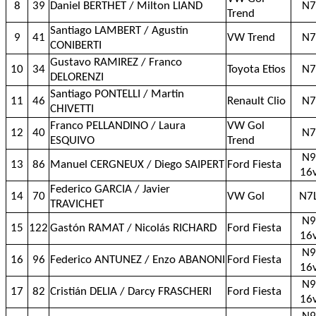
8
39
Daniel BERTHET / Milton LIAND
N7
Trend
Santiago LAMBERT / Agustín
9
41
VW Trend
N7
CONIBERTI
Gustavo RAMIREZ / Franco
10
34
Toyota Etios
N7
DELORENZI
Santiago PONTELLI / Martin
11
46
Renault Clio
N7
CHIVETTI
Franco PELLANDINO / Laura
VW Gol
12
40
N7
ESQUIVO
Trend
N9
13
86
Manuel CERGNEUX / Diego SAIPERT
Ford Fiesta
16
Federico GARCIA / Javier
14
70
VW Gol
N7
TRAVICHET
N9
15
122
Gastón RAMAT / Nicolás RICHARD
Ford Fiesta
16
N9
16
96
Federico ANTUNEZ / Enzo ABANONI
Ford Fiesta
16
N9
17
82
Cristián DELIA / Darcy FRASCHERI
Ford Fiesta
16