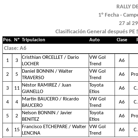
RALLY D
1° Fecha - Camp
27 al 2
Clasificación General después PE
Pos.
Nº
Tripulacion
Auto
Clase
Clase: A6
Cristhian ORCELLET / Dario
VW Gol
1
3
A6
LOCHER
Trend
Daniel BONNIN / Walter
VW Gol
2
5
A6
Pr
TRAVERSO
Trend
Néstor RAMIREZ / Juan
Toyota
3
11
A6
C
GIANELLO
Etios
Martin BAUCERO / Ricardo
VW Gol
4
4
A6
C
BAUCERO
Trend
Nelson BONNIN / Javier
Toyota
5
2
A6
Pr
BENITEZ
Etios
Francisco ETCHEPARE / Walter
VW Gol
6
15
A6
C
LENCINA
Trend