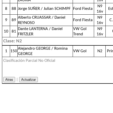
LAURIA
16v
N9
8
88
Jorge SUÑER / Julian SCHIMPF
Ford Fiesta
Es
16v
Alberto CRUASSAR / Daniel
N9
9
89
Ford Fiesta
C
REYNOSO
16v
Dante LANTERNA / Daniel
VW Gol
N9
10
81
FRITZLER
Trend
16v
Clase: N2
Alejandro GEORGE / Romina
1
150
VW Gol
N2
Pr
GEORGE
Clasificación Parcial No Oficial
|