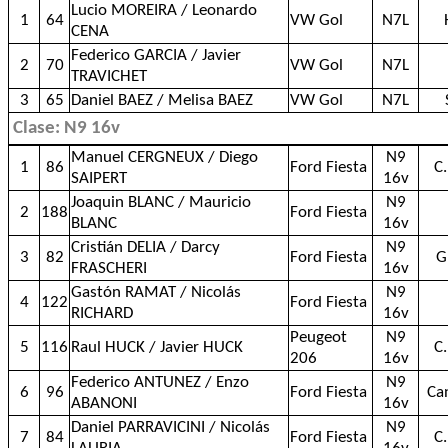
Lucio MOREIRA / Leonardo
1
64
VW Gol
N7L
CENA
Federico GARCIA / Javier
2
70
VW Gol
N7L
TRAVICHET
3
65
Daniel BAEZ / Melisa BAEZ
VW Gol
N7L
Clase: N9 16v
Manuel CERGNEUX / Diego
N9
1
86
Ford Fiesta
C
SAIPERT
16v
Joaquin BLANC / Mauricio
N9
2
188
Ford Fiesta
BLANC
16v
Cristián DELIA / Darcy
N9
3
82
Ford Fiesta
G
FRASCHERI
16v
Gastón RAMAT / Nicolás
N9
4
122
Ford Fiesta
RICHARD
16v
Peugeot
N9
5
116
Raul HUCK / Javier HUCK
C
206
16v
Federico ANTUNEZ / Enzo
N9
6
96
Ford Fiesta
Ca
ABANONI
16v
Daniel PARRAVICINI / Nicolás
N9
7
84
Ford Fiesta
C