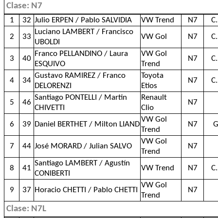
Clase: N7
1
32
Julio ERPEN / Pablo SALVIDIA
VW Trend
N7
C
Luciano LAMBERT / Francisco
2
33
VW Gol
N7
C
UBOLDI
Franco PELLANDINO / Laura
VW Gol
3
40
N7
C
ESQUIVO
Trend
Gustavo RAMIREZ / Franco
Toyota
4
34
N7
C
DELORENZI
Etios
Santiago PONTELLI / Martin
Renault
5
46
N7
CHIVETTI
Clio
VW Gol
6
39
Daniel BERTHET / Milton LIAND
N7
G
Trend
VW Gol
7
44
José MORARD / Julian SALVO
N7
Trend
Santiago LAMBERT / Agustín
8
41
VW Trend
N7
C
CONIBERTI
VW Gol
9
37
Horacio CHETTI / Pablo CHETTI
N7
Trend
Clase: N7L