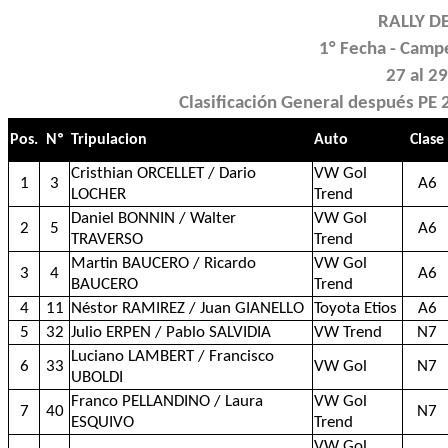
RALLY D
1° Fecha - Camp
27 al 2
Clasificación General después PE
Pos.
Nº
Tripulacion
Auto
Clase
Cristhian ORCELLET / Dario
VW Gol
1
3
A6
LOCHER
Trend
Daniel BONNIN / Walter
VW Gol
2
5
A6
TRAVERSO
Trend
Martin BAUCERO / Ricardo
VW Gol
3
4
A6
BAUCERO
Trend
4
11
Néstor RAMIREZ / Juan GIANELLO
Toyota Etios
A6
5
32
Julio ERPEN / Pablo SALVIDIA
VW Trend
N7
Luciano LAMBERT / Francisco
6
33
VW Gol
N7
UBOLDI
Franco PELLANDINO / Laura
VW Gol
7
40
N7
ESQUIVO
Trend
VW Gol