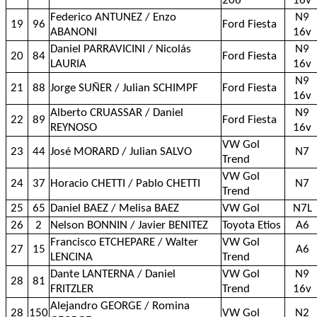
206
16v
Federico ANTUNEZ / Enzo
N9
19
96
Ford Fiesta
ABANONI
16v
Daniel PARRAVICINI / Nicolás
N9
20
84
Ford Fiesta
LAURIA
16v
N9
21
88
Jorge SUÑER / Julian SCHIMPF
Ford Fiesta
16v
Alberto CRUASSAR / Daniel
N9
22
89
Ford Fiesta
REYNOSO
16v
VW Gol
23
44
José MORARD / Julian SALVO
N7
Trend
VW Gol
24
37
Horacio CHETTI / Pablo CHETTI
N7
Trend
25
65
Daniel BAEZ / Melisa BAEZ
VW Gol
N7L
26
2
Nelson BONNIN / Javier BENITEZ
Toyota Etios
A6
Francisco ETCHEPARE / Walter
VW Gol
27
15
A6
LENCINA
Trend
Dante LANTERNA / Daniel
VW Gol
N9
28
81
FRITZLER
Trend
16v
Alejandro GEORGE / Romina
28
150
VW Gol
N2