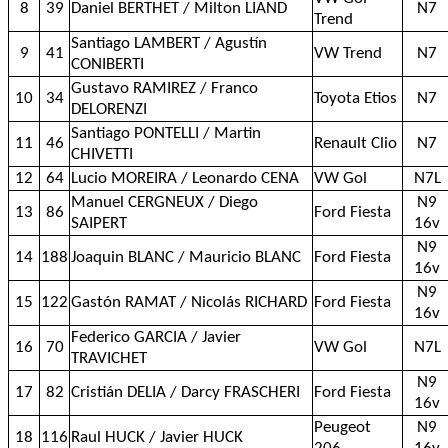
8
39
Daniel BERTHET / Milton LIAND
N7
Trend
Santiago LAMBERT / Agustín
9
41
VW Trend
N7
CONIBERTI
Gustavo RAMIREZ / Franco
10
34
Toyota Etios
N7
DELORENZI
Santiago PONTELLI / Martin
11
46
Renault Clio
N7
CHIVETTI
12
64
Lucio MOREIRA / Leonardo CENA
VW Gol
N7L
Manuel CERGNEUX / Diego
N9
13
86
Ford Fiesta
SAIPERT
16v
N9
14
188
Joaquin BLANC / Mauricio BLANC
Ford Fiesta
16v
N9
15
122
Gastón RAMAT / Nicolás RICHARD
Ford Fiesta
16v
Federico GARCIA / Javier
16
70
VW Gol
N7L
TRAVICHET
N9
17
82
Cristián DELIA / Darcy FRASCHERI
Ford Fiesta
16v
Peugeot
N9
18
116
Raul HUCK / Javier HUCK