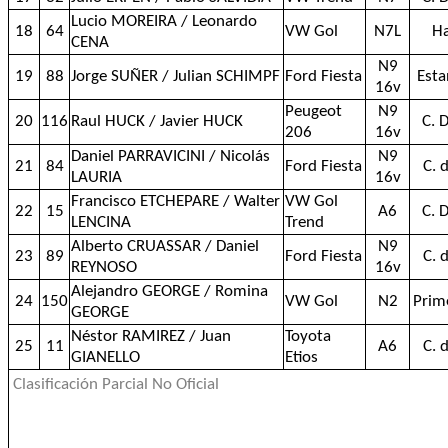
Lucio MOREIRA / Leonardo
18
64
VW Gol
N7L
H
CENA
N9
19
88
Jorge SUÑER / Julian SCHIMPF
Ford Fiesta
Esta
16v
Peugeot
N9
20
116
Raul HUCK / Javier HUCK
C. 
206
16v
Daniel PARRAVICINI / Nicolás
N9
21
84
Ford Fiesta
C. 
LAURIA
16v
Francisco ETCHEPARE / Walter
VW Gol
22
15
A6
C. 
LENCINA
Trend
Alberto CRUASSAR / Daniel
N9
23
89
Ford Fiesta
C. 
REYNOSO
16v
Alejandro GEORGE / Romina
24
150
VW Gol
N2
Prim
GEORGE
Néstor RAMIREZ / Juan
Toyota
25
11
A6
C. 
GIANELLO
Etios
Clasificación Parcial No Oficial