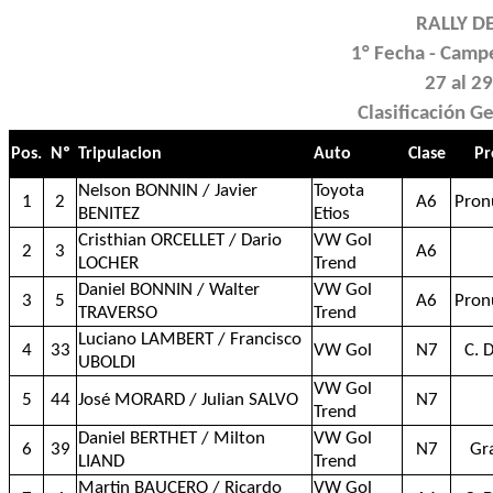
RALLY D
1° Fecha - Camp
27 al 2
Clasificación G
Pos.
Nº
Tripulacion
Auto
Clase
Pr
Nelson BONNIN / Javier
Toyota
1
2
A6
Pron
BENITEZ
Etios
Cristhian ORCELLET / Dario
VW Gol
2
3
A6
LOCHER
Trend
Daniel BONNIN / Walter
VW Gol
3
5
A6
Pron
TRAVERSO
Trend
Luciano LAMBERT / Francisco
4
33
VW Gol
N7
C. 
UBOLDI
VW Gol
5
44
José MORARD / Julian SALVO
N7
Trend
Daniel BERTHET / Milton
VW Gol
6
39
N7
Gr
LIAND
Trend
Martin BAUCERO / Ricardo
VW Gol