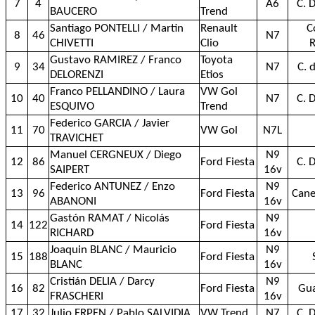
7
4
A6
C. 
BAUCERO
Trend
Santiago PONTELLI / Martin
Renault
C
8
46
N7
CHIVETTI
Clio
R
Gustavo RAMIREZ / Franco
Toyota
9
34
N7
C. 
DELORENZI
Etios
Franco PELLANDINO / Laura
VW Gol
10
40
N7
C. 
ESQUIVO
Trend
Federico GARCIA / Javier
11
70
VW Gol
N7L
TRAVICHET
Manuel CERGNEUX / Diego
N9
12
86
Ford Fiesta
C. 
SAIPERT
16v
Federico ANTUNEZ / Enzo
N9
13
96
Ford Fiesta
Cane
ABANONI
16v
Gastón RAMAT / Nicolás
N9
14
122
Ford Fiesta
RICHARD
16v
Joaquin BLANC / Mauricio
N9
15
188
Ford Fiesta
BLANC
16v
Cristián DELIA / Darcy
N9
16
82
Ford Fiesta
Gu
FRASCHERI
16v
17
32
Julio ERPEN / Pablo SALVIDIA
VW Trend
N7
C. 